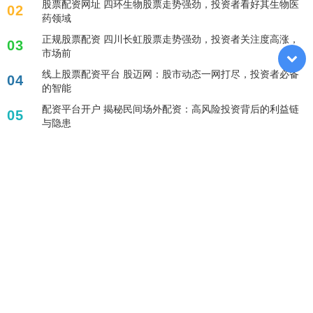
股票配资网址 四环生物股票走势强劲，投资者看好其生物医
02
药领域
正规股票配资 四川长虹股票走势强劲，投资者关注度高涨，
03
市场前
线上股票配资平台 股迈网：股市动态一网打尽，投资者必备
04
的智能
配资平台开户 揭秘民间场外配资：高风险投资背后的利益链
05
与隐患
标签列表
正规杠杆炒股平台
专业股票配资
炒股平台
配资门户
配资网
杠杆炒股平台
炒股炒股配资
股票交易佣金怎么算