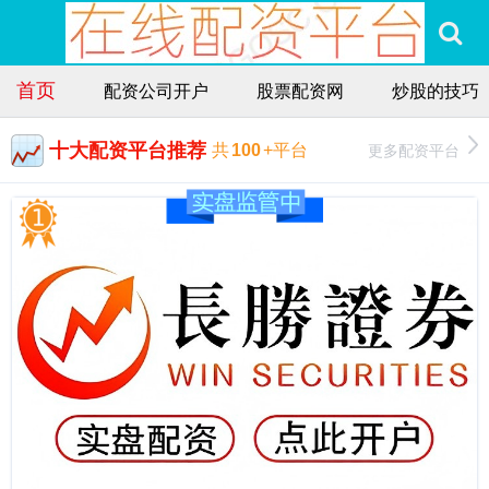
首页
配资公司开户
股票配资网
炒股的技巧
十大配资平台推荐
更多配资平台
共
100
+平台