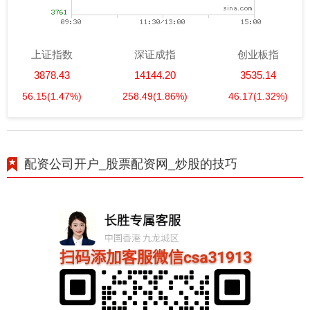
上证指数
深证成指
创业板指
3878.43
14144.20
3535.14
56.15
(1.47%)
258.49
(1.86%)
46.17
(1.32%)
配资公司开户_股票配资网_炒股的技巧